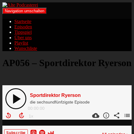
Navigation umschalten
Startseite
Episoden
Tippspiel
Über uns
Playlist
Wunschliste
AP056 – Sportdirektor Ryerson