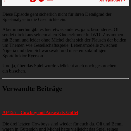
Diese Episode geht sicherlich nicht für ihren Detailgrad der
Spielanalyse in die Geschichte ein.
Aber immerhin gibt es hier etwas anderes, ganz besonderes: Oli
sendet direkt aus seinem alten Kinderzimmer in JWD. Zusammen
mit Benni und leider ohne Michel dreht sich der Plausch der beiden
um Themen wie Gesellschaftsspiele, Lebensmodelle zwischen
Nigeria und dem Schwarzwald und unseren zukünftigen
Sportdirektor Ryerson.
Und ja, über das Spiel wurde vielleicht auch noch gesprochen …
ein bisschen.
Verwandte Beiträge
AP155 – Cowboy mit Auswärts-Göffel
Die drei letzten Cowboys sind wieder für euch da. Oli und Benni
waren in Gütersloh und Michel hatte vielleicht das Spiel seines